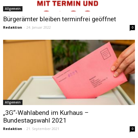
Allgemein
Bürgerämter bleiben terminfrei geöffnet
Redaktion
-
24. Januar 2022
0
Allgemein
„3G“-Wahlabend im Kurhaus –
Bundestagswahl 2021
Redaktion
-
21. September 2021
0