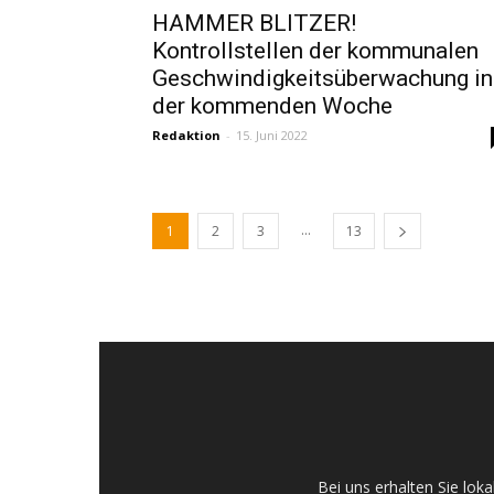
HAMMER BLITZER!
Kontrollstellen der kommunalen
Geschwindigkeitsüberwachung in
der kommenden Woche
Redaktion
-
15. Juni 2022
...
1
2
3
13
Bei uns erhalten Sie lo