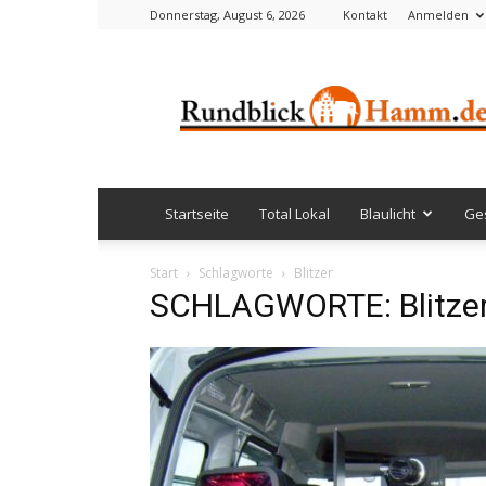
Donnerstag, August 6, 2026
Kontakt
Anmelden
Rundblick
Hamm
Startseite
Total Lokal
Blaulicht
Ges
Start
Schlagworte
Blitzer
SCHLAGWORTE: Blitze