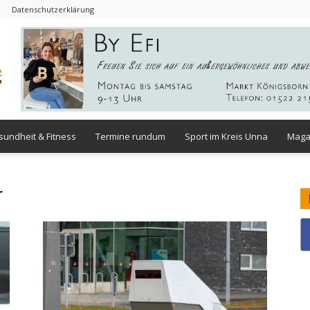
Datenschutzerklärung
- Werbung -
undheit & Fitness
Termine rundum
Sport im Kreis Unna
Maga
r