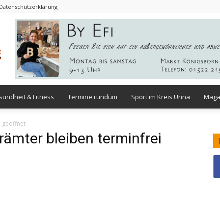
Datenschutzerklärung
- Werbung -
undheit & Fitness
Termine rundum
Sport im Kreis Unna
Maga
 geöffnet
mter bleiben terminfrei