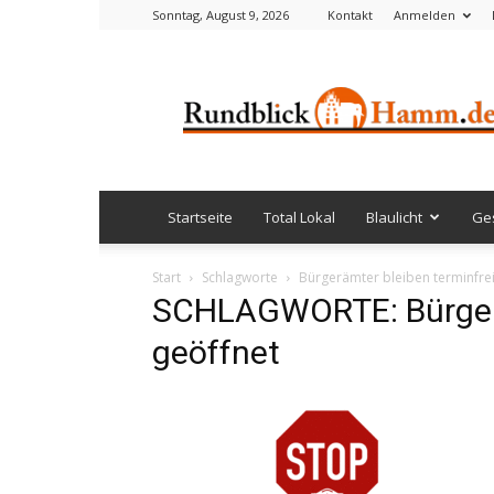
Sonntag, August 9, 2026
Kontakt
Anmelden
Rundblick
Hamm
Startseite
Total Lokal
Blaulicht
Ges
Start
Schlagworte
Bürgerämter bleiben terminfrei
SCHLAGWORTE: Bürgerä
geöffnet