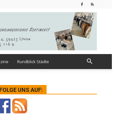
zine
Rundblick Städte
FOLGE UNS AUF: