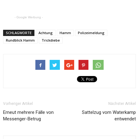
- Google Werbung -
SCHLAGWORTE
Achtung
Hamm
Polizeimeldung
Rundblick Hamm
Trickdiebe
Vorheriger Artikel
Nächster Artikel
Erneut mehrere Fälle von
Sattelzug vom Waterkamp
Messenger-Betrug
entwendet