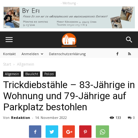
- Werbung -
Kontakt
Anmelden
Datenschutzerklärung
Start
Allgemein
Allgemein
Blaulicht
Polizei
Trickdiebstähle – 83-Jährige in
Wohnung und 79-Jährige auf
Parkplatz bestohlen
Von
Redaktion
-
14. November 2022
133
0