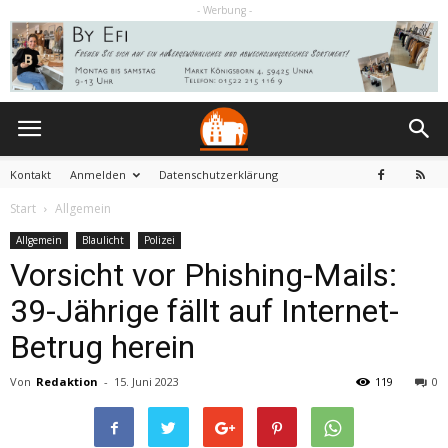
- Werbung -
Kontakt
Anmelden
Datenschutzerklärung
Start
Allgemein
Allgemein
Blaulicht
Polizei
Vorsicht vor Phishing-Mails:
39-Jährige fällt auf Internet-
Betrug herein
Von
Redaktion
-
15. Juni 2023
119
0