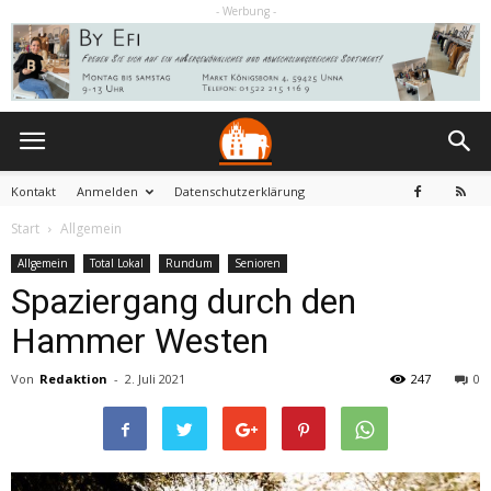
- Werbung -
Kontakt
Anmelden
Datenschutzerklärung
Start
Allgemein
Allgemein
Total Lokal
Rundum
Senioren
Spaziergang durch den
Hammer Westen
Von
Redaktion
-
2. Juli 2021
247
0