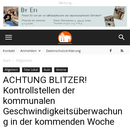
- Werbung -
Kontakt
Anmelden
Datenschutzerklärung
Start
Allgemein
Allgemein
Total Lokal
Auto
Vereine
ACHTUNG BLITZER!
Kontrollstellen der
kommunalen
Geschwindigkeitsüberwachun
g in der kommenden Woche