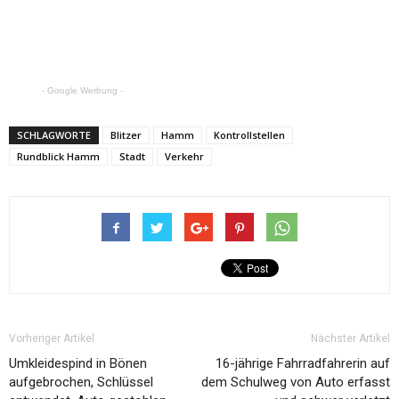
- Google Werbung -
SCHLAGWORTE
Blitzer
Hamm
Kontrollstellen
Rundblick Hamm
Stadt
Verkehr
Vorheriger Artikel
Nächster Artikel
Umkleidespind in Bönen
16-jährige Fahrradfahrerin auf
aufgebrochen, Schlüssel
dem Schulweg von Auto erfasst