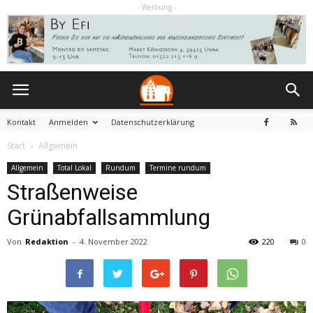
- Werbung -
Kontakt
Anmelden
Datenschutzerklärung
Start
Allgemein
Allgemein
Total Lokal
Rundum
Termine rundum
Straßenweise
Grünabfallsammlung
Von
Redaktion
-
4. November 2022
220
0