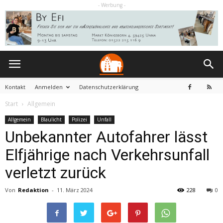
- Werbung -
Kontakt
Anmelden
Datenschutzerklärung
Start
Allgemein
Allgemein
Blaulicht
Polizei
Unfall
Unbekannter Autofahrer lässt
Elfjährige nach Verkehrsunfall
verletzt zurück
Von
Redaktion
-
11. März 2024
228
0