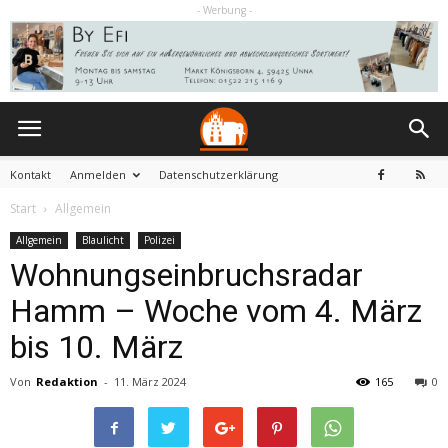
- Werbung -
Kontakt
Anmelden
Datenschutzerklärung
Start
Allgemein
Allgemein
Blaulicht
Polizei
Wohnungseinbruchsradar
Hamm – Woche vom 4. März
bis 10. März
Von
Redaktion
-
11. März 2024
165
0