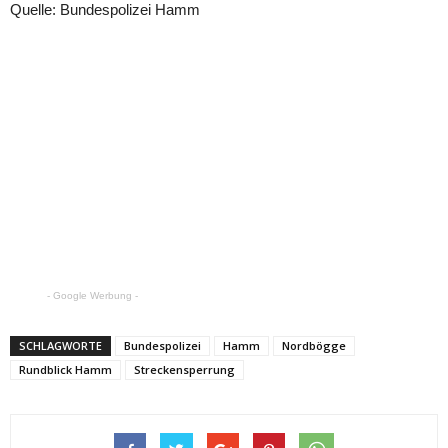
Quelle: Bundespolizei Hamm
- Google Werbung -
SCHLAGWORTE
Bundespolizei
Hamm
Nordbögge
Rundblick Hamm
Streckensperrung