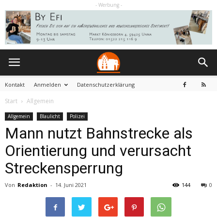
- Werbung -
Kontakt
Anmelden
Datenschutzerklärung
Start
Allgemein
Allgemein
Blaulicht
Polizei
Mann nutzt Bahnstrecke als
Orientierung und verursacht
Streckensperrung
Von
Redaktion
-
14. Juni 2021
144
0