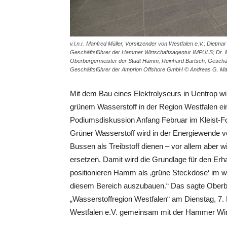
v.l.n.r. Manfred Müller, Vorsitzender von Westfalen e.V.; Diet
Geschäftsführer der Hammer Wirtschaftsagentur IMPULS; Dr. Mar
Oberbürgermeister der Stadt Hamm; Reinhard Bartsch, Geschä
Geschäftsführer der Amprion Offshore GmbH © Andreas G. Ma
Mit dem Bau eines Elektrolyseurs in Uentrop wi
grünem Wasserstoff in der Region Westfalen ei
Podiumsdiskussion Anfang Februar im Kleist-F
Grüner Wasserstoff wird in der Energiewende v
Bussen als Treibstoff dienen – vor allem aber w
ersetzen. Damit wird die Grundlage für den Erha
positionieren Hamm als ‚grüne Steckdose‘ im wes
diesem Bereich auszubauen.“ Das sagte Oberbü
„Wasserstoffregion Westfalen“ am Dienstag, 7.
Westfalen e.V. gemeinsam mit der Hammer Wirt