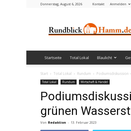
Donnerstag, August 6, 2026
Kontakt
Anmelden
Rundblick
Hamm
Startseite
Total Lokal
Blaulicht
Ges
Start
Total Lokal
Rundum
Podiumsdiskussion – 
Total Lokal
Rundum
Wirtschaft & Handel
Podiumsdiskussio
grünen Wasserst
Von
Redaktion
-
13. Februar 2023