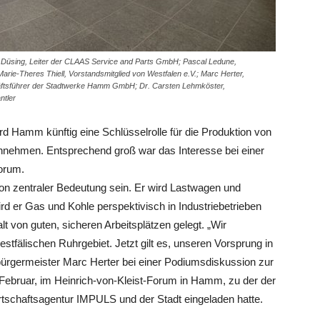
mar Düsing, Leiter der CLAAS Service and Parts GmbH; Pascal Ledune,
ie-Theres Thiell, Vorstandsmitglied von Westfalen e.V.; Marc Herter,
ftsführer der Stadtwerke Hamm GmbH; Dr. Carsten Lehmköster,
ntler
rd Hamm künftig eine Schlüsselrolle für die Produktion von
nnehmen. Entsprechend groß war das Interesse bei einer
orum.
on zentraler Bedeutung sein. Er wird Lastwagen und
ird er Gas und Kohle perspektivisch in Industriebetrieben
lt von guten, sicheren Arbeitsplätzen gelegt. „Wir
tfälischen Ruhrgebiet. Jetzt gilt es, unseren Vorsprung in
rgermeister Marc Herter bei einer Podiumsdiskussion zur
 Februar, im Heinrich-von-Kleist-Forum in Hamm, zu der der
schaftsagentur IMPULS und der Stadt eingeladen hatte.