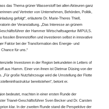
dass das Thema grüner Wasserstoff bei allen Akteuren ganz
terinnen und Vertreter von Unternehmen, Behörden, Politik,
ladung gefolgt“, erläuterte Dr. Marie-Theres Thiell,
ratorin der Veranstaltung. „Das Interesse an grünem
s Geschäftsführer der Hammer Wirtschaftsagentur IMPULS.
fossilen Brennstoffen und investieren selbst in innovative
ger Faktor bei der Transformation des Energie- und
 Chance für uns.“
enzielle Investoren in der Region bekundeten in Letters of
toff aus Hamm. Einer von ihnen ist Dietmar Düsing von der
„Für große Nutzfahrzeuge wird die Umstellung der Flotte
telleninfrastruktur bereitstehen“, betont er.
ion bedeutet, machten in einer ersten Runde der
er Trianel-Geschäftsführer Sven Becker und Dr. Carsten
on klar. In der zweiten Runde stand die Perspektive der