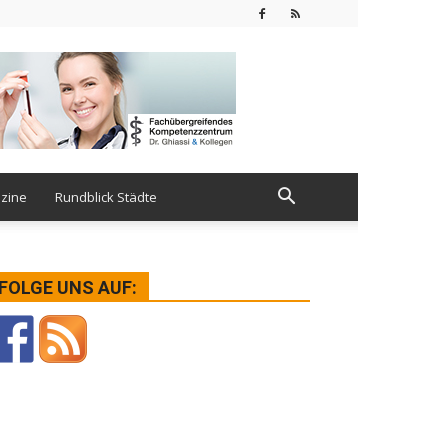
zine
Rundblick Städte
FOLGE UNS AUF: