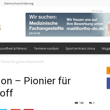
Datenschutzerklärung
- Werbung -
undheit & Fitness
Termine rundum
Sport im Kreis Unna
Maga
Pionier für grünen Wasserstoff
n – Pionier für
off
140
0