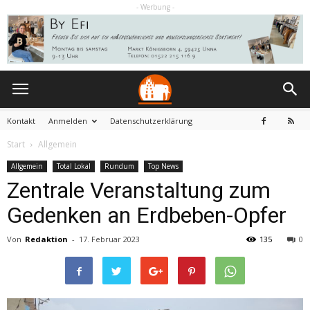
- Werbung -
Kontakt
Anmelden
Datenschutzerklärung
Start
Allgemein
Allgemein
Total Lokal
Rundum
Top News
Zentrale Veranstaltung zum
Gedenken an Erdbeben-Opfer
Von
Redaktion
-
17. Februar 2023
135
0