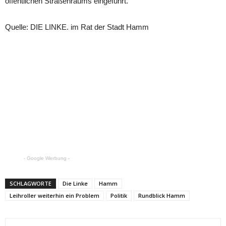
öffentlichen Straßenraums eingeführt.
Quelle: DIE LINKE. im Rat der Stadt Hamm
- Google Werbung -
SCHLAGWORTE
Die Linke
Hamm
Leihroller weiterhin ein Problem
Politik
Rundblick Hamm