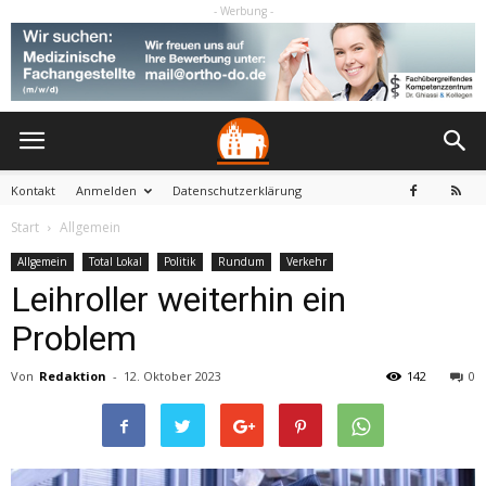
- Werbung -
Kontakt
Anmelden
Datenschutzerklärung
Start
Allgemein
Allgemein
Total Lokal
Politik
Rundum
Verkehr
Leihroller weiterhin ein
Problem
Von
Redaktion
-
12. Oktober 2023
142
0