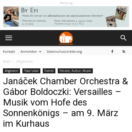
- Werbung -
Kontakt
Anmelden
Datenschutzerklärung
Start
Allgemein
Allgemein
Total Lokal
Events
Freizeit, Kultur, Musik
Janáček Chamber Orchestra &
Gábor Boldoczki: Versailles –
Musik vom Hofe des
Sonnenkönigs – am 9. März
im Kurhaus