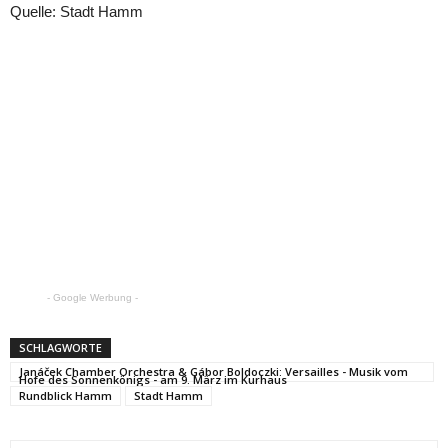
Quelle: Stadt Hamm
- Google Werbung -
SCHLAGWORTE
Janáček Chamber Orchestra & Gábor Boldoczki: Versailles - Musik vom
Hofe des Sonnenkönigs - am 9. März im Kurhaus
Rundblick Hamm
Stadt Hamm