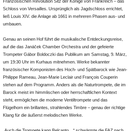
Französischen Revolution Sitz der Könige von Frankreich – das
Schloss von Versailles. Ursprünglich als Jagdschloss errichtet,
ließ Louis XIV. die Anlage ab 1661 in mehreren Phasen aus- und
umbauen.
Genau an seinen Hof führt die musikalische Entdeckungsreise,
auf die das Janáček Chamber Orchestra und der gefeierte
Trompeter Gábor Boldoczki das Publikum am Samstag, 9. März,
um 19:30 Uhr im Kurhaus mitnehmen. Werke bekannter
französischer Komponisten des Hoch- und Spätbarock wie Jean-
Philippe Rameau, Jean-Marie Leclair und François Couperin
stehen auf dem Programm. Anders als die Naturtrompete, die im
Barock meist im himmlischen oder herrschaftlichen Kontext
steht, ermöglichen die moderne Ventiltrompete und das
Flügelhorn ein brillantes, strahlendes Timbre – genau der richtige
Klang für die äußerst melodischen Werke.
„Auch die Trompete kann Belcanto…“ schwärmte die FAZ nach