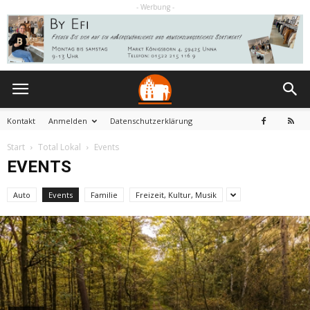
- Werbung -
Kontakt
Anmelden
Datenschutzerklärung
Start
Total Lokal
Events
EVENTS
Auto
Events
Familie
Freizeit, Kultur, Musik