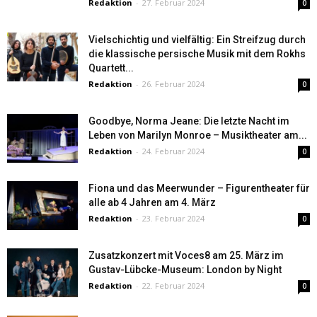
Redaktion
-
27. Februar 2024
0
Vielschichtig und vielfältig: Ein Streifzug durch
die klassische persische Musik mit dem Rokhs
Quartett...
Redaktion
-
26. Februar 2024
0
Goodbye, Norma Jeane: Die letzte Nacht im
Leben von Marilyn Monroe – Musiktheater am...
Redaktion
-
24. Februar 2024
0
Fiona und das Meerwunder – Figurentheater für
alle ab 4 Jahren am 4. März
Redaktion
-
23. Februar 2024
0
Zusatzkonzert mit Voces8 am 25. März im
Gustav-Lübcke-Museum: London by Night
Redaktion
-
22. Februar 2024
0