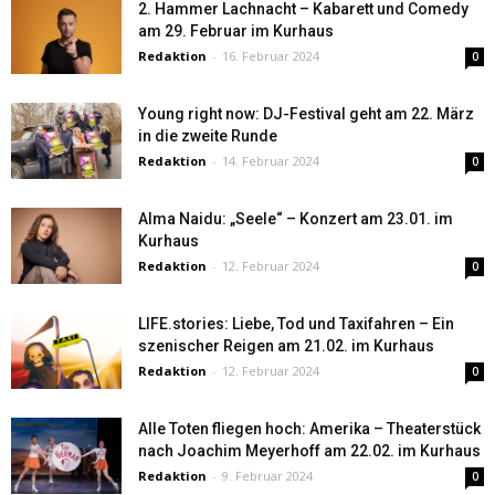
2. Hammer Lachnacht – Kabarett und Comedy
am 29. Februar im Kurhaus
Redaktion
-
16. Februar 2024
0
Young right now: DJ-Festival geht am 22. März
in die zweite Runde
Redaktion
-
14. Februar 2024
0
Alma Naidu: „Seele“ – Konzert am 23.01. im
Kurhaus
Redaktion
-
12. Februar 2024
0
LIFE.stories: Liebe, Tod und Taxifahren – Ein
szenischer Reigen am 21.02. im Kurhaus
Redaktion
-
12. Februar 2024
0
Alle Toten fliegen hoch: Amerika – Theaterstück
nach Joachim Meyerhoff am 22.02. im Kurhaus
Redaktion
-
9. Februar 2024
0