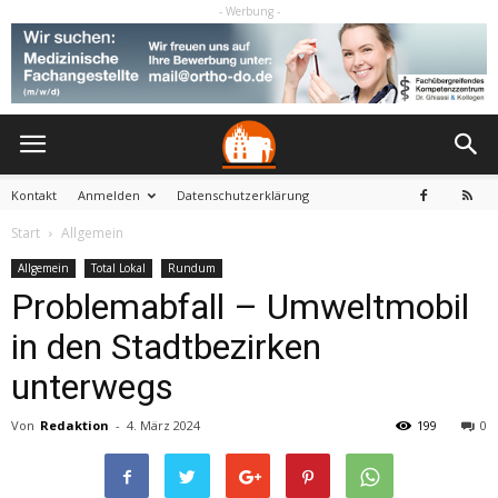
- Werbung -
Kontakt
Anmelden
Datenschutzerklärung
Start
Allgemein
Allgemein
Total Lokal
Rundum
Problemabfall – Umweltmobil
in den Stadtbezirken
unterwegs
Von
Redaktion
-
4. März 2024
199
0