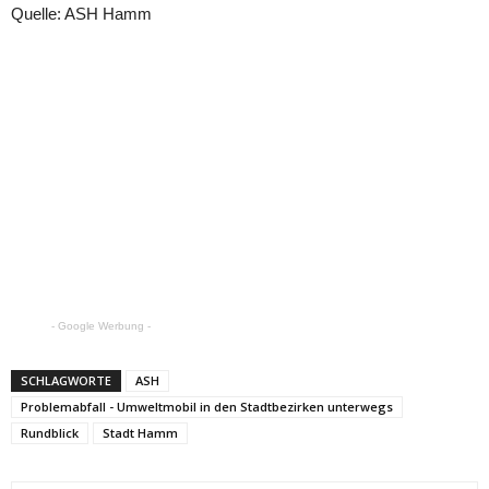
Quelle: ASH Hamm
- Google Werbung -
SCHLAGWORTE
ASH
Problemabfall - Umweltmobil in den Stadtbezirken unterwegs
Rundblick
Stadt Hamm