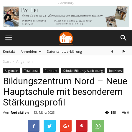
- Werbung -
Kontakt
Anmelden
Datenschutzerklärung
Start
Allgemein
Allgemein
Total Lokal
Rundum
Schule, Bildung, Ausbildung
Top News
Bildungszentrum Nord – Neue
Hauptschule mit besonderem
Stärkungsprofil
Von
Redaktion
-
13. März 2023
155
0